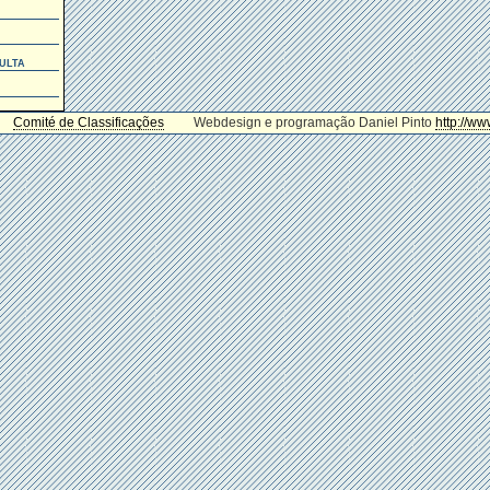
ulta
Comité de Classificações
Webdesign e programação Daniel Pinto
http://ww