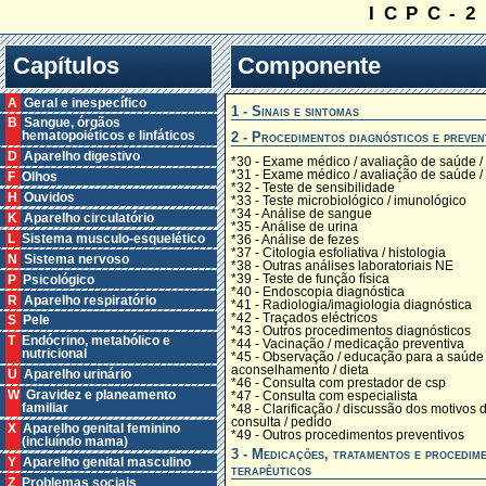
ICPC-2
Capítulos
Componente
A Geral e inespecífico
1 - Sinais e sintomas
B Sangue, órgãos
2 - Procedimentos diagnósticos e preven
hematopoiéticos e linfáticos
D Aparelho digestivo
*30 - Exame médico / avaliação de saúde /
*31 - Exame médico / avaliação de saúde / 
F Olhos
*32 - Teste de sensibilidade
H Ouvidos
*33 - Teste microbiológico / imunológico
*34 - Análise de sangue
K Aparelho circulatório
*35 - Análise de urina
L Sistema musculo-esquelético
*36 - Análise de fezes
*37 - Citologia esfoliativa / histologia
N Sistema nervoso
*38 - Outras análises laboratoriais NE
*39 - Teste de função física
P Psicológico
*40 - Endoscopia diagnóstica
R Aparelho respiratório
*41 - Radiologia/imagiologia diagnóstica
*42 - Traçados eléctricos
S Pele
*43 - Outros procedimentos diagnósticos
T Endócrino, metabólico e
*44 - Vacinação / medicação preventiva
nutricional
*45 - Observação / educação para a saúde 
aconselhamento / dieta
U Aparelho urinário
*46 - Consulta com prestador de csp
W Gravidez e planeamento
*47 - Consulta com especialista
familiar
*48 - Clarificação / discussão dos motivos 
consulta / pedido
X Aparelho genital feminino
*49 - Outros procedimentos preventivos
(incluíndo mama)
3 - Medicações, tratamentos e procedim
Y Aparelho genital masculino
terapêuticos
Z Problemas sociais