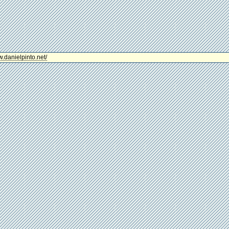
w.danielpinto.net/