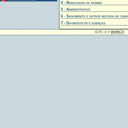
4 - Resultados de exames
5 - Administrativo
6 - Seguimento e outros motivos de cons
7 - Diagnósticos e doenças
ICPC-2 ©
WONCA