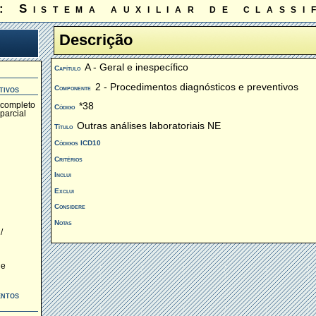
: Sistema auxiliar de classi
Descrição
A - Geral e inespecífico
Capítulo
2 - Procedimentos diagnósticos e preventivos
Componente
tivos
*38
 completo
Código
parcial
Outras análises laboratoriais NE
Título
Códigos ICD10
Critérios
Inclui
Exclui
Considere
Notas
/
de
entos