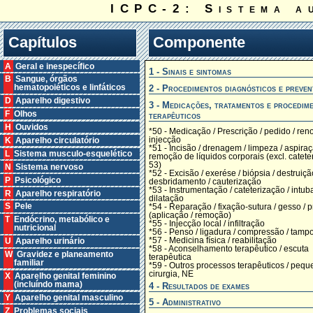
ICPC-2: Sistema a
Capítulos
Componente
A Geral e inespecífico
1 - Sinais e sintomas
B Sangue, órgãos
2 - Procedimentos diagnósticos e preven
hematopoiéticos e linfáticos
D Aparelho digestivo
3 - Medicações, tratamentos e procedim
F Olhos
terapêuticos
H Ouvidos
*50 - Medicação / Prescrição / pedido / ren
injecção
K Aparelho circulatório
*51 - Incisão / drenagem / limpeza / aspiraç
L Sistema musculo-esquelético
remoção de líquidos corporais (excl. catete
53)
N Sistema nervoso
*52 - Excisão / exerése / biópsia / destruiçã
P Psicológico
desbridamento / cauterização
*53 - Instrumentação / cateterização / intub
R Aparelho respiratório
dilatação
S Pele
*54 - Reparação / fixação-sutura / gesso / 
(aplicação / remoção)
T Endócrino, metabólico e
*55 - Injecção local / infiltração
nutricional
*56 - Penso / ligadura / compressão / tam
*57 - Medicina física / reabilitação
U Aparelho urinário
*58 - Aconselhamento terapêutico / escuta
W Gravidez e planeamento
terapêutica
familiar
*59 - Outros processos terapêuticos / pequ
cirurgia, NE
X Aparelho genital feminino
(incluíndo mama)
4 - Resultados de exames
Y Aparelho genital masculino
5 - Administrativo
Z Problemas sociais