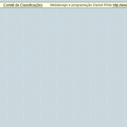
Comité de Classificações
Webdesign e programação Daniel Pinto
http://ww