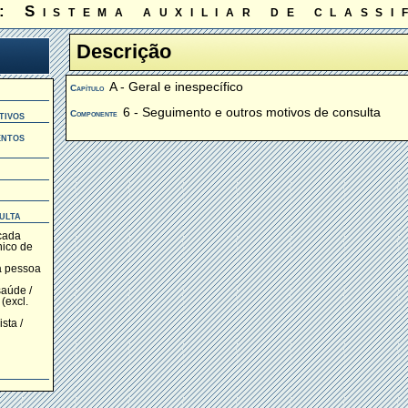
: Sistema auxiliar de classi
Descrição
A - Geral e inespecífico
Capítulo
6 - Seguimento e outros motivos de consulta
Componente
tivos
entos
ulta
cada
nico de
ra pessoa
saúde /
(excl.
sta /