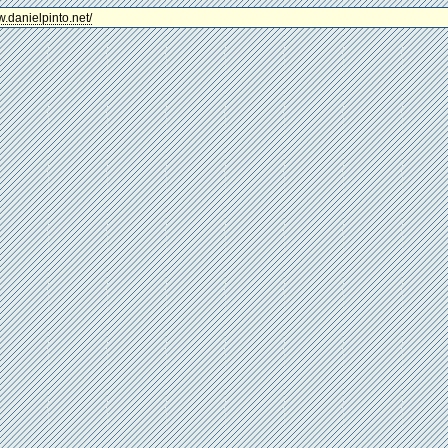
w.danielpinto.net/