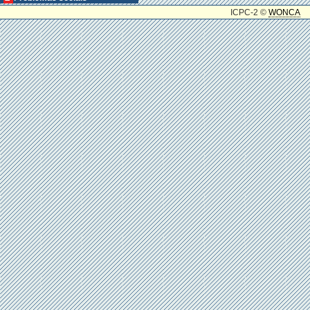
ICPC-2 ©
WONCA