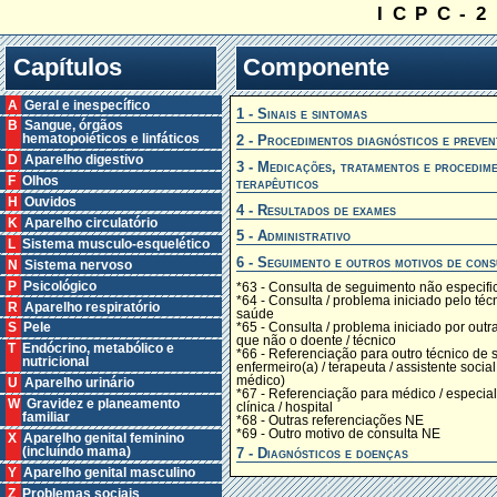
ICPC-2
Capítulos
Componente
A Geral e inespecífico
1 - Sinais e sintomas
B Sangue, órgãos
2 - Procedimentos diagnósticos e preven
hematopoiéticos e linfáticos
D Aparelho digestivo
3 - Medicações, tratamentos e procedim
F Olhos
terapêuticos
H Ouvidos
4 - Resultados de exames
K Aparelho circulatório
5 - Administrativo
L Sistema musculo-esquelético
6 - Seguimento e outros motivos de cons
N Sistema nervoso
P Psicológico
*63 - Consulta de seguimento não especifi
*64 - Consulta / problema iniciado pelo téc
R Aparelho respiratório
saúde
*65 - Consulta / problema iniciado por out
S Pele
que não o doente / técnico
T Endócrino, metabólico e
*66 - Referenciação para outro técnico de 
nutricional
enfermeiro(a) / terapeuta / assistente social 
médico)
U Aparelho urinário
*67 - Referenciação para médico / especiali
W Gravidez e planeamento
clínica / hospital
familiar
*68 - Outras referenciações NE
*69 - Outro motivo de consulta NE
X Aparelho genital feminino
7 - Diagnósticos e doenças
(incluíndo mama)
Y Aparelho genital masculino
Z Problemas sociais