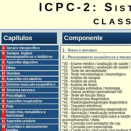
ICPC-2: Sis
clas
Capítulos
Componente
A Geral e inespecífico
1 - Sinais e sintomas
B Sangue, órgãos
2 - Procedimentos diagnósticos e preven
hematopoiéticos e linfáticos
D Aparelho digestivo
*30 - Exame médico / avaliação de saúde /
*31 - Exame médico / avaliação de saúde / 
F Olhos
*32 - Teste de sensibilidade
H Ouvidos
*33 - Teste microbiológico / imunológico
*34 - Análise de sangue
K Aparelho circulatório
*35 - Análise de urina
L Sistema musculo-esquelético
*36 - Análise de fezes
*37 - Citologia esfoliativa / histologia
N Sistema nervoso
*38 - Outras análises laboratoriais NE
*39 - Teste de função física
P Psicológico
*40 - Endoscopia diagnóstica
R Aparelho respiratório
*41 - Radiologia/imagiologia diagnóstica
*42 - Traçados eléctricos
S Pele
*43 - Outros procedimentos diagnósticos
T Endócrino, metabólico e
*44 - Vacinação / medicação preventiva
nutricional
*45 - Observação / educação para a saúde 
aconselhamento / dieta
U Aparelho urinário
*46 - Consulta com prestador de csp
W Gravidez e planeamento
*47 - Consulta com especialista
familiar
*48 - Clarificação / discussão dos motivos 