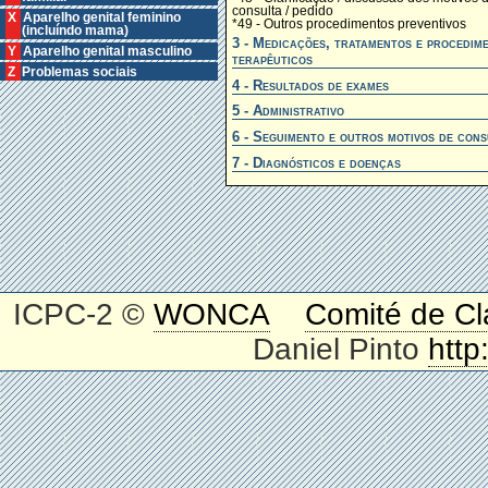
consulta / pedido
X Aparelho genital feminino
*49 - Outros procedimentos preventivos
(incluíndo mama)
3 - Medicações, tratamentos e procedim
Y Aparelho genital masculino
terapêuticos
Z Problemas sociais
4 - Resultados de exames
5 - Administrativo
6 - Seguimento e outros motivos de cons
7 - Diagnósticos e doenças
ICPC-2 ©
WONCA
Comité de Cl
Daniel Pinto
http