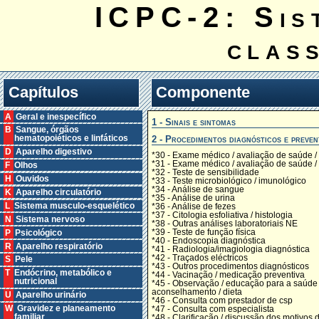
ICPC-2: Sis
clas
Capítulos
Componente
A Geral e inespecífico
1 - Sinais e sintomas
B Sangue, órgãos
2 - Procedimentos diagnósticos e preven
hematopoiéticos e linfáticos
D Aparelho digestivo
*30 - Exame médico / avaliação de saúde /
*31 - Exame médico / avaliação de saúde / 
F Olhos
*32 - Teste de sensibilidade
H Ouvidos
*33 - Teste microbiológico / imunológico
*34 - Análise de sangue
K Aparelho circulatório
*35 - Análise de urina
L Sistema musculo-esquelético
*36 - Análise de fezes
*37 - Citologia esfoliativa / histologia
N Sistema nervoso
*38 - Outras análises laboratoriais NE
*39 - Teste de função física
P Psicológico
*40 - Endoscopia diagnóstica
R Aparelho respiratório
*41 - Radiologia/imagiologia diagnóstica
*42 - Traçados eléctricos
S Pele
*43 - Outros procedimentos diagnósticos
T Endócrino, metabólico e
*44 - Vacinação / medicação preventiva
nutricional
*45 - Observação / educação para a saúde 
aconselhamento / dieta
U Aparelho urinário
*46 - Consulta com prestador de csp
W Gravidez e planeamento
*47 - Consulta com especialista
familiar
*48 - Clarificação / discussão dos motivos 