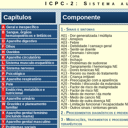
ICPC-2: Sistema a
Capítulos
Componente
A Geral e inespecífico
1 - Sinais e sintomas
B Sangue, órgãos
A01 - Dor generalizada / múltipla
hematopoiéticos e linfáticos
A02 - Arrepios
D Aparelho digestivo
A03 - Febre
A04 - Debilidade / cansaço geral
F Olhos
A05 - Sentir-se doente
H Ouvidos
A06 - Desmaio / síncope
A07 - Coma
K Aparelho circulatório
A08 - Inchaço
L Sistema musculo-esquelético
A09 - Problemas de sudorese
A10 - Sangramento / hemorragia NE
N Sistema nervoso
A11 - Dores torácicas NE
A13 - Receio ou medo do tratamento
P Psicológico
A16 - Criança irritável
R Aparelho respiratório
A18 - Preocupação com a aparência
A20 - Pedido / discussão da eutanásia
S Pele
A21 - Factor de risco de malignidade
T Endócrino, metabólico e
A23 - Factor de risco NE
nutricional
A25 - Medo de morrer / da morte
A26 - Medo de cancro NE
U Aparelho urinário
A27 - Medo de outra doença NE
W Gravidez e planeamento
A28 - Limitação funcional / incapacidade N
familiar
A29 - Outros sinais / sintomas gerais
2 - Procedimentos diagnósticos e preven
X Aparelho genital feminino
(incluíndo mama)
3 - Medicações, tratamentos e procedim
Y Aparelho genital masculino
terapêuticos
Z Problemas sociais