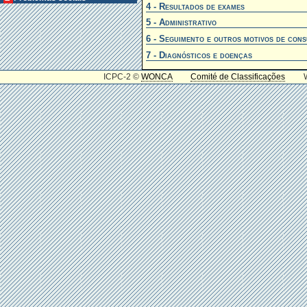
4 - Resultados de exames
5 - Administrativo
6 - Seguimento e outros motivos de cons
7 - Diagnósticos e doenças
ICPC-2 ©
WONCA
Comité de Classificações