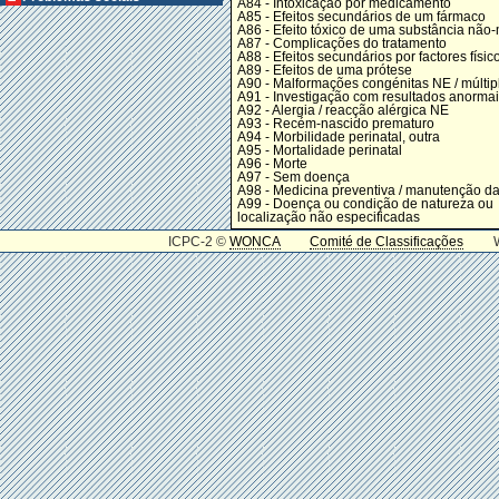
A84 - Intoxicação por medicamento
A85 - Efeitos secundários de um fármaco
A86 - Efeito tóxico de uma substância não-
A87 - Complicações do tratamento
A88 - Efeitos secundários por factores físic
A89 - Efeitos de uma prótese
A90 - Malformações congénitas NE / múltip
A91 - Investigação com resultados anorma
A92 - Alergia / reacção alérgica NE
A93 - Recém-nascido prematuro
A94 - Morbilidade perinatal, outra
A95 - Mortalidade perinatal
A96 - Morte
A97 - Sem doença
A98 - Medicina preventiva / manutenção d
A99 - Doença ou condição de natureza ou
localização não especificadas
ICPC-2 ©
WONCA
Comité de Classificações