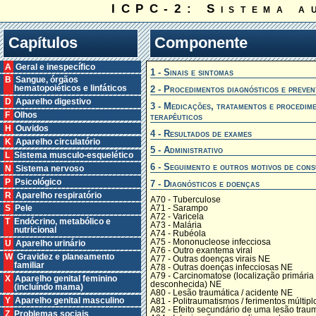
ICPC-2: Sistema a
Capítulos
Componente
A Geral e inespecífico
1 - Sinais e sintomas
B Sangue, órgãos
2 - Procedimentos diagnósticos e preven
hematopoiéticos e linfáticos
D Aparelho digestivo
3 - Medicações, tratamentos e procedim
F Olhos
terapêuticos
H Ouvidos
4 - Resultados de exames
K Aparelho circulatório
5 - Administrativo
L Sistema musculo-esquelético
6 - Seguimento e outros motivos de cons
N Sistema nervoso
P Psicológico
7 - Diagnósticos e doenças
R Aparelho respiratório
A70 - Tuberculose
A71 - Sarampo
S Pele
A72 - Varicela
T Endócrino, metabólico e
A73 - Malária
nutricional
A74 - Rubéola
A75 - Mononucleose infecciosa
U Aparelho urinário
A76 - Outro exantema viral
W Gravidez e planeamento
A77 - Outras doenças virais NE
familiar
A78 - Outras doenças infecciosas NE
A79 - Carcinomatose (localização primária
X Aparelho genital feminino
desconhecida) NE
(incluíndo mama)
A80 - Lesão traumática / acidente NE
Y Aparelho genital masculino
A81 - Politraumatismos / ferimentos múltipl
A82 - Efeito secundário de uma lesão trau
Z Problemas sociais