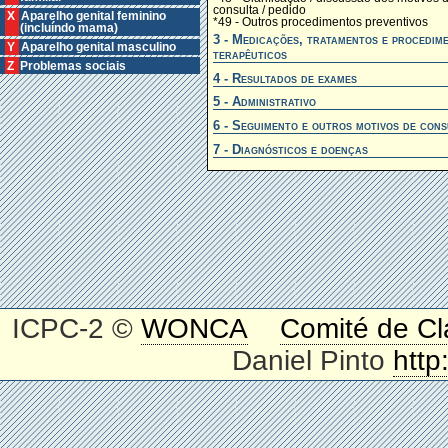
consulta / pedido
X Aparelho genital feminino
*49 - Outros procedimentos preventivos
(incluíndo mama)
3 - Medicações, tratamentos e procedim
Y Aparelho genital masculino
terapêuticos
Z Problemas sociais
4 - Resultados de exames
5 - Administrativo
6 - Seguimento e outros motivos de cons
7 - Diagnósticos e doenças
ICPC-2 ©
WONCA
Comité de Cl
Daniel Pinto
http