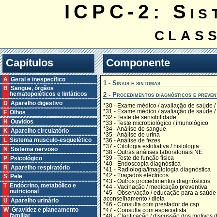
ICPC-2: Sis
clas
Capítulos
Componente
A Geral e inespecífico
1 - Sinais e sintomas
B Sangue, órgãos
2 - Procedimentos diagnósticos e preven
hematopoiéticos e linfáticos
D Aparelho digestivo
*30 - Exame médico / avaliação de saúde /
*31 - Exame médico / avaliação de saúde / 
F Olhos
*32 - Teste de sensibilidade
H Ouvidos
*33 - Teste microbiológico / imunológico
*34 - Análise de sangue
K Aparelho circulatório
*35 - Análise de urina
L Sistema musculo-esquelético
*36 - Análise de fezes
*37 - Citologia esfoliativa / histologia
N Sistema nervoso
*38 - Outras análises laboratoriais NE
*39 - Teste de função física
P Psicológico
*40 - Endoscopia diagnóstica
R Aparelho respiratório
*41 - Radiologia/imagiologia diagnóstica
*42 - Traçados eléctricos
S Pele
*43 - Outros procedimentos diagnósticos
T Endócrino, metabólico e
*44 - Vacinação / medicação preventiva
nutricional
*45 - Observação / educação para a saúde 
aconselhamento / dieta
U Aparelho urinário
*46 - Consulta com prestador de csp
W Gravidez e planeamento
*47 - Consulta com especialista
familiar
*48 - Clarificação / discussão dos motivos 