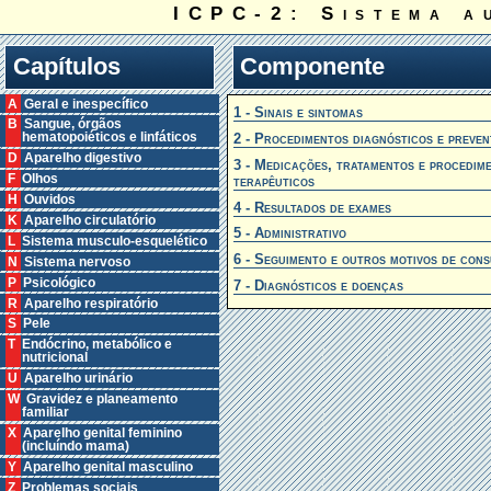
ICPC-2: Sistema a
Capítulos
Componente
A Geral e inespecífico
1 - Sinais e sintomas
B Sangue, órgãos
2 - Procedimentos diagnósticos e preven
hematopoiéticos e linfáticos
D Aparelho digestivo
3 - Medicações, tratamentos e procedim
F Olhos
terapêuticos
H Ouvidos
4 - Resultados de exames
K Aparelho circulatório
5 - Administrativo
L Sistema musculo-esquelético
6 - Seguimento e outros motivos de cons
N Sistema nervoso
P Psicológico
7 - Diagnósticos e doenças
R Aparelho respiratório
S Pele
T Endócrino, metabólico e
nutricional
U Aparelho urinário
W Gravidez e planeamento
familiar
X Aparelho genital feminino
(incluíndo mama)
Y Aparelho genital masculino
Z Problemas sociais