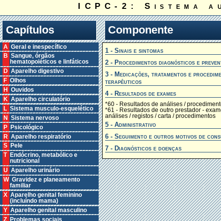
ICPC-2: Sistema a
Capítulos
Componente
A Geral e inespecífico
1 - Sinais e sintomas
B Sangue, órgãos
2 - Procedimentos diagnósticos e preven
hematopoiéticos e linfáticos
D Aparelho digestivo
3 - Medicações, tratamentos e procedim
F Olhos
terapêuticos
H Ouvidos
4 - Resultados de exames
K Aparelho circulatório
*60 - Resultados de análises / procedimen
L Sistema musculo-esquelético
*61 - Resultados de outro prestador - exam
análises / registos / carta / procedimentos
N Sistema nervoso
5 - Administrativo
P Psicológico
6 - Seguimento e outros motivos de cons
R Aparelho respiratório
S Pele
7 - Diagnósticos e doenças
T Endócrino, metabólico e
nutricional
U Aparelho urinário
W Gravidez e planeamento
familiar
X Aparelho genital feminino
(incluíndo mama)
Y Aparelho genital masculino
Z Problemas sociais