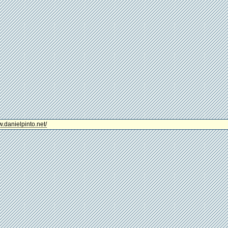
w.danielpinto.net/