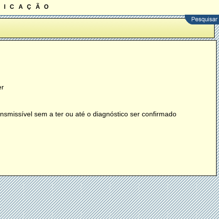
ficação
er
smissível sem a ter ou até o diagnóstico ser confirmado