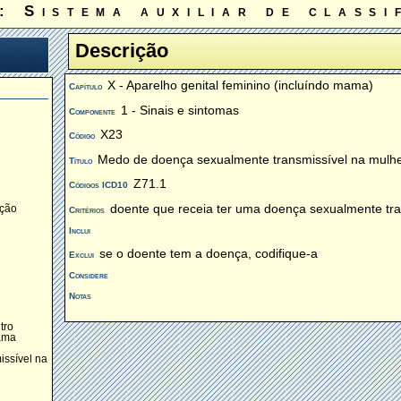
: Sistema auxiliar de classi
Descrição
X - Aparelho genital feminino (incluíndo mama)
Capítulo
1 - Sinais e sintomas
Componente
X23
Código
Medo de doença sexualmente transmissível na mulh
Título
Z71.1
Códigos ICD10
doente que receia ter uma doença sexualmente tran
ação
Critérios
Inclui
se o doente tem a doença, codifique-a
Exclui
Considere
Notas
tro
ama
ssível na