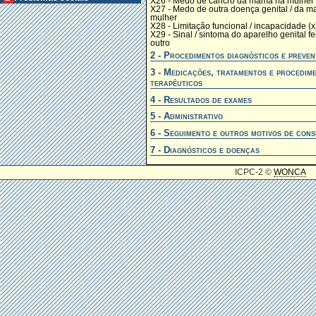
X26 - Medo de cancro da mama na mulher
X27 - Medo de outra doença genital / da 
mulher
X28 - Limitação funcional / incapacidade (x
X29 - Sinal / sintoma do aparelho genital f
outro
2 - Procedimentos diagnósticos e preven
3 - Medicações, tratamentos e procedim
terapêuticos
4 - Resultados de exames
5 - Administrativo
6 - Seguimento e outros motivos de cons
7 - Diagnósticos e doenças
ICPC-2 ©
WONCA