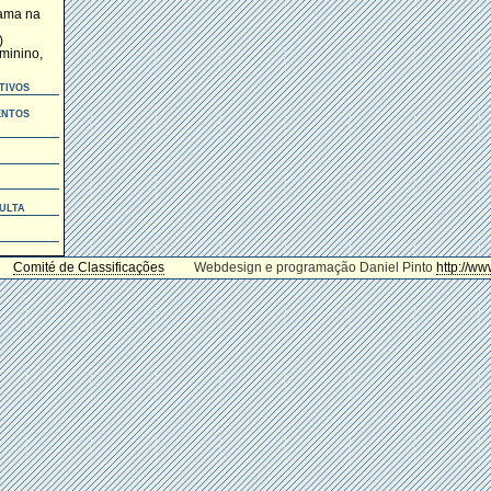
mama na
)
eminino,
tivos
entos
ulta
Comité de Classificações
Webdesign e programação Daniel Pinto
http://ww