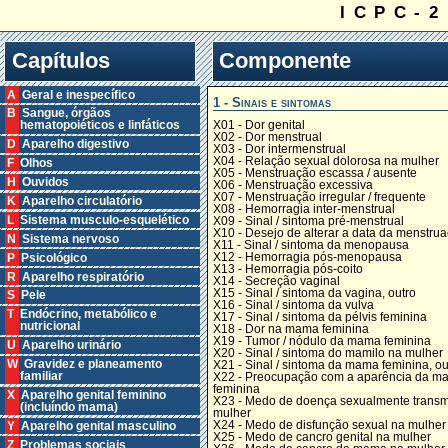
ICPC-2
Capítulos
Componente
A Geral e inespecífico
1 - Sinais e sintomas
B Sangue, órgãos
X01 - Dor genital
hematopoiéticos e linfáticos
X02 - Dor menstrual
D Aparelho digestivo
X03 - Dor intermenstrual
X04 - Relação sexual dolorosa na mulher
F Olhos
X05 - Menstruação escassa / ausente
H Ouvidos
X06 - Menstruação excessiva
X07 - Menstruação irregular / frequente
K Aparelho circulatório
X08 - Hemorragia inter-menstrual
L Sistema musculo-esquelético
X09 - Sinal / sintoma pré-menstrual
X10 - Desejo de alterar a data da menstru
N Sistema nervoso
X11 - Sinal / sintoma da menopausa
X12 - Hemorragia pós-menopausa
P Psicológico
X13 - Hemorragia pós-coito
R Aparelho respiratório
X14 - Secreção vaginal
X15 - Sinal / sintoma da vagina, outro
S Pele
X16 - Sinal / sintoma da vulva
T Endócrino, metabólico e
X17 - Sinal / sintoma da pélvis feminina
nutricional
X18 - Dor na mama feminina
X19 - Tumor / nódulo da mama feminina
U Aparelho urinário
X20 - Sinal / sintoma do mamilo na mulher
W Gravidez e planeamento
X21 - Sinal / sintoma da mama feminina, ou
familiar
X22 - Preocupação com a aparência da m
feminina
X Aparelho genital feminino
X23 - Medo de doença sexualmente transmi
(incluíndo mama)
mulher
X24 - Medo de disfunção sexual na mulher
Y Aparelho genital masculino
X25 - Medo de cancro genital na mulher
Z Problemas sociais