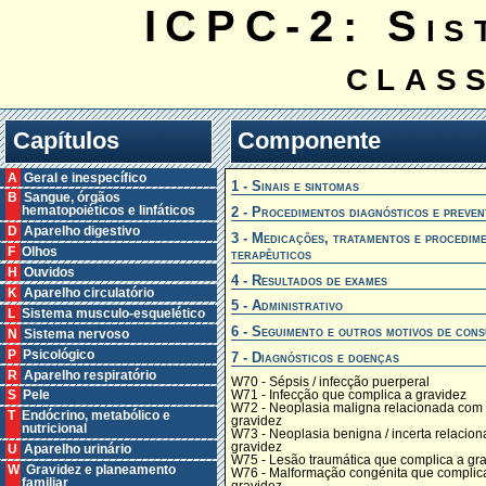
ICPC-2: Sis
clas
Capítulos
Componente
A Geral e inespecífico
1 - Sinais e sintomas
B Sangue, órgãos
2 - Procedimentos diagnósticos e preven
hematopoiéticos e linfáticos
D Aparelho digestivo
3 - Medicações, tratamentos e procedim
F Olhos
terapêuticos
H Ouvidos
4 - Resultados de exames
K Aparelho circulatório
5 - Administrativo
L Sistema musculo-esquelético
6 - Seguimento e outros motivos de cons
N Sistema nervoso
P Psicológico
7 - Diagnósticos e doenças
R Aparelho respiratório
W70 - Sépsis / infecção puerperal
W71 - Infecção que complica a gravidez
S Pele
W72 - Neoplasia maligna relacionada com
T Endócrino, metabólico e
gravidez
nutricional
W73 - Neoplasia benigna / incerta relacio
gravidez
U Aparelho urinário
W75 - Lesão traumática que complica a gr
W Gravidez e planeamento
W76 - Malformação congénita que complic
familiar
gravidez