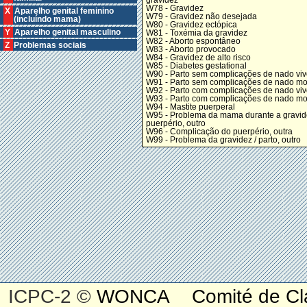
W78 - Gravidez
X Aparelho genital feminino
W79 - Gravidez não desejada
(incluíndo mama)
W80 - Gravidez ectópica
Y Aparelho genital masculino
W81 - Toxémia da gravidez
W82 - Aborto espontâneo
Z Problemas sociais
W83 - Aborto provocado
W84 - Gravidez de alto risco
W85 - Diabetes gestational
W90 - Parto sem complicações de nado viv
W91 - Parto sem complicações de nado mo
W92 - Parto com complicações de nado viv
W93 - Parto com complicações de nado mo
W94 - Mastite puerperal
W95 - Problema da mama durante a gravide
puerpério, outro
W96 - Complicação do puerpério, outra
W99 - Problema da gravidez / parto, outro
ICPC-2 ©
WONCA
Comité de Cl