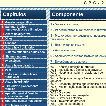
ICPC-2
Capítulos
Componente
A Geral e inespecífico
1 - Sinais e sintomas
B Sangue, órgãos
2 - Procedimentos diagnósticos e preven
hematopoiéticos e linfáticos
D Aparelho digestivo
3 - Medicações, tratamentos e procedim
F Olhos
terapêuticos
H Ouvidos
4 - Resultados de exames
K Aparelho circulatório
5 - Administrativo
L Sistema musculo-esquelético
6 - Seguimento e outros motivos de cons
N Sistema nervoso
P Psicológico
7 - Diagnósticos e doenças
R Aparelho respiratório
W70 - Sépsis / infecção puerperal
W71 - Infecção que complica a gravidez
S Pele
W72 - Neoplasia maligna relacionada com
T Endócrino, metabólico e
gravidez
nutricional
W73 - Neoplasia benigna / incerta relacio
gravidez
U Aparelho urinário
W75 - Lesão traumática que complica a gr
W Gravidez e planeamento
W76 - Malformação congénita que complic
familiar
gravidez
W78 - Gravidez
X Aparelho genital feminino
W79 - Gravidez não desejada
(incluíndo mama)
W80 - Gravidez ectópica
Y Aparelho genital masculino
W81 - Toxémia da gravidez
W82 - Aborto espontâneo
Z Problemas sociais