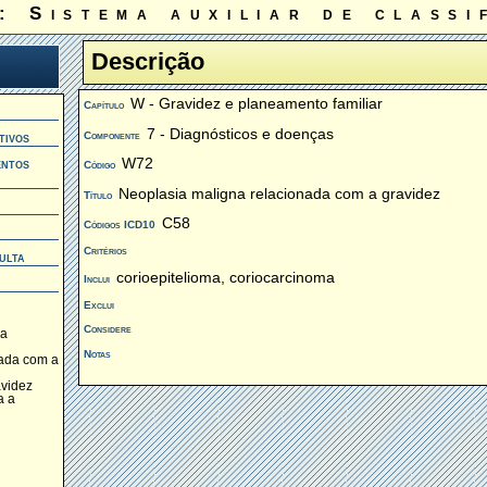
: Sistema auxiliar de classi
Descrição
W - Gravidez e planeamento familiar
Capítulo
7 - Diagnósticos e doenças
Componente
tivos
W72
entos
Código
Neoplasia maligna relacionada com a gravidez
Título
C58
Códigos ICD10
Critérios
ulta
corioepitelioma, coriocarcinoma
Inclui
Exclui
Considere
 a
Notas
nada com a
avidez
a a