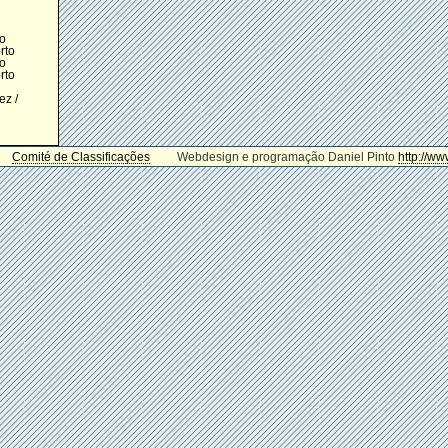
o
rto
o
rto
z /
Comité de Classificações
Webdesign e programação Daniel Pinto
http://ww