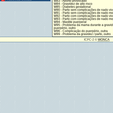
W83 - Aborto provocado
W84 - Gravidez de alto risco
W85 - Diabetes gestational
W90 - Parto sem complicações de nado viv
W91 - Parto sem complicações de nado mo
W92 - Parto com complicações de nado viv
W93 - Parto com complicações de nado mo
W94 - Mastite puerperal
W95 - Problema da mama durante a gravide
puerpério, outro
W96 - Complicação do puerpério, outra
W99 - Problema da gravidez / parto, outro
ICPC-2 ©
WONCA