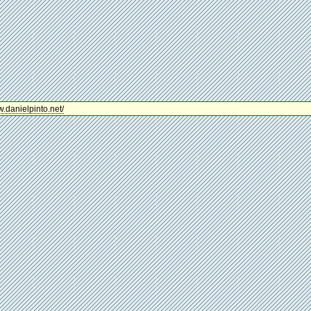
w.danielpinto.net/