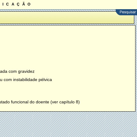
ficação
onada com gravidez
u com instabilidade pélvica
do funcional do doente (ver capítulo 8)