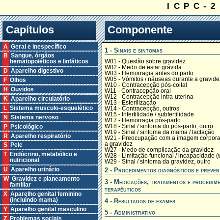
ICPC-2
Capítulos
Componente
A Geral e inespecífico
1 - Sinais e sintomas
B Sangue, órgãos
W01 - Questão sobre gravidez
hematopoiéticos e linfáticos
W02 - Medo de estar grávida
D Aparelho digestivo
W03 - Hemorragia antes do parto
W05 - Vómitos / náuseas durante a gravide
F Olhos
W10 - Contracepção pós-coital
H Ouvidos
W11 - Contracepção oral
W12 - Contracepção intra-uterina
K Aparelho circulatório
W13 - Esterilização
L Sistema musculo-esquelético
W14 - Contracepção, outros
W15 - Infertilidade / subfertilidade
N Sistema nervoso
W17 - Hemorragia pós-parto
W18 - Sinal / sintoma do pós-parto, outro
P Psicológico
W19 - Sinal / sintoma da mama / lactação
R Aparelho respiratório
W21 - Preocupação com a imagem corpora
a gravidez
S Pele
W27 - Medo de complicação da gravidez
T Endócrino, metabólico e
W28 - Limitação funcional / incapacidade (
nutricional
W29 - Sinal / sintoma da gravidez, outro
2 - Procedimentos diagnósticos e preven
U Aparelho urinário
W Gravidez e planeamento
3 - Medicações, tratamentos e procedim
familiar
terapêuticos
X Aparelho genital feminino
(incluíndo mama)
4 - Resultados de exames
Y Aparelho genital masculino
5 - Administrativo
Z Problemas sociais