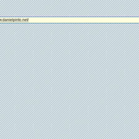
w.danielpinto.net/