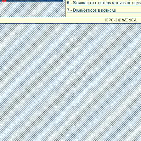
6 - Seguimento e outros motivos de cons
7 - Diagnósticos e doenças
ICPC-2 ©
WONCA