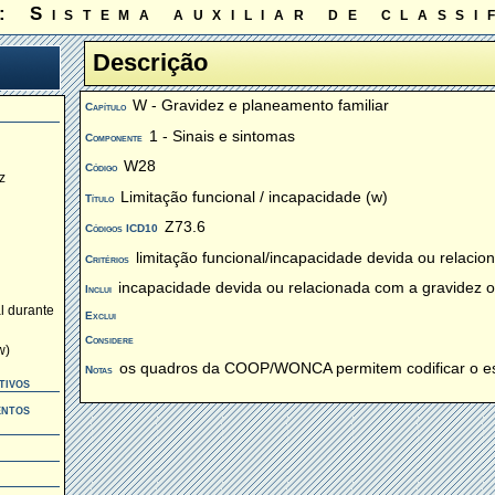
: Sistema auxiliar de classi
Descrição
W - Gravidez e planeamento familiar
Capítulo
1 - Sinais e sintomas
Componente
W28
Código
z
Limitação funcional / incapacidade (w)
Título
Z73.6
Códigos ICD10
limitação funcional/incapacidade devida ou relaci
Critérios
incapacidade devida ou relacionada com a gravidez o
Inclui
l durante
Exclui
Considere
w)
os quadros da COOP/WONCA permitem codificar o esta
Notas
tivos
entos