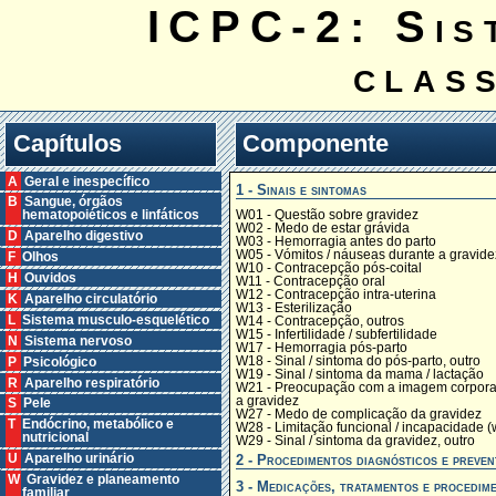
ICPC-2: Sis
clas
Capítulos
Componente
A Geral e inespecífico
1 - Sinais e sintomas
B Sangue, órgãos
W01 - Questão sobre gravidez
hematopoiéticos e linfáticos
W02 - Medo de estar grávida
D Aparelho digestivo
W03 - Hemorragia antes do parto
W05 - Vómitos / náuseas durante a gravide
F Olhos
W10 - Contracepção pós-coital
H Ouvidos
W11 - Contracepção oral
W12 - Contracepção intra-uterina
K Aparelho circulatório
W13 - Esterilização
L Sistema musculo-esquelético
W14 - Contracepção, outros
W15 - Infertilidade / subfertilidade
N Sistema nervoso
W17 - Hemorragia pós-parto
W18 - Sinal / sintoma do pós-parto, outro
P Psicológico
W19 - Sinal / sintoma da mama / lactação
R Aparelho respiratório
W21 - Preocupação com a imagem corpora
a gravidez
S Pele
W27 - Medo de complicação da gravidez
T Endócrino, metabólico e
W28 - Limitação funcional / incapacidade (
nutricional
W29 - Sinal / sintoma da gravidez, outro
2 - Procedimentos diagnósticos e preven
U Aparelho urinário
W Gravidez e planeamento
3 - Medicações, tratamentos e procedim
familiar