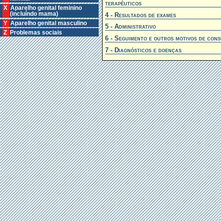
terapêuticos
X Aparelho genital feminino
(incluíndo mama)
4 - Resultados de exames
Y Aparelho genital masculino
5 - Administrativo
Z Problemas sociais
6 - Seguimento e outros motivos de cons
7 - Diagnósticos e doenças