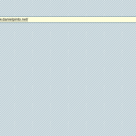
w.danielpinto.net/