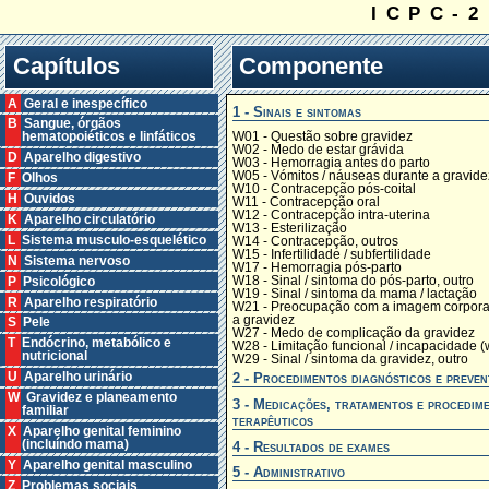
ICPC-2
Capítulos
Componente
A Geral e inespecífico
1 - Sinais e sintomas
B Sangue, órgãos
W01 - Questão sobre gravidez
hematopoiéticos e linfáticos
W02 - Medo de estar grávida
D Aparelho digestivo
W03 - Hemorragia antes do parto
W05 - Vómitos / náuseas durante a gravide
F Olhos
W10 - Contracepção pós-coital
H Ouvidos
W11 - Contracepção oral
W12 - Contracepção intra-uterina
K Aparelho circulatório
W13 - Esterilização
L Sistema musculo-esquelético
W14 - Contracepção, outros
W15 - Infertilidade / subfertilidade
N Sistema nervoso
W17 - Hemorragia pós-parto
W18 - Sinal / sintoma do pós-parto, outro
P Psicológico
W19 - Sinal / sintoma da mama / lactação
R Aparelho respiratório
W21 - Preocupação com a imagem corpora
a gravidez
S Pele
W27 - Medo de complicação da gravidez
T Endócrino, metabólico e
W28 - Limitação funcional / incapacidade (
nutricional
W29 - Sinal / sintoma da gravidez, outro
2 - Procedimentos diagnósticos e preven
U Aparelho urinário
W Gravidez e planeamento
3 - Medicações, tratamentos e procedim
familiar
terapêuticos
X Aparelho genital feminino
(incluíndo mama)
4 - Resultados de exames
Y Aparelho genital masculino
5 - Administrativo
Z Problemas sociais