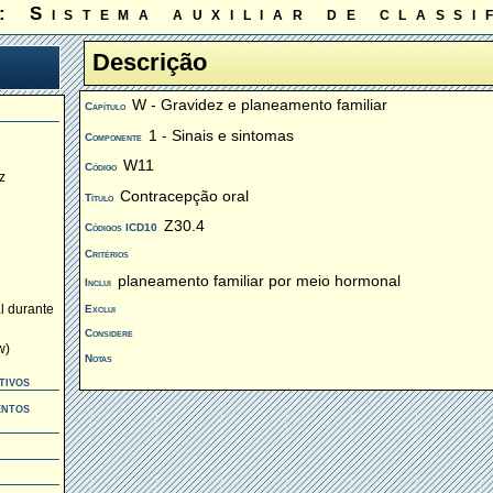
: Sistema auxiliar de classi
Descrição
W - Gravidez e planeamento familiar
Capítulo
1 - Sinais e sintomas
Componente
W11
Código
z
Contracepção oral
Título
Z30.4
Códigos ICD10
Critérios
planeamento familiar por meio hormonal
Inclui
Exclui
l durante
Considere
w)
Notas
tivos
entos