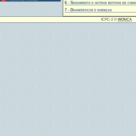
6 - Seguimento e outros motivos de cons
7 - Diagnósticos e doenças
ICPC-2 ©
WONCA