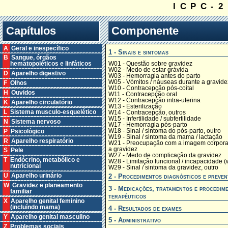
ICPC-2
Capítulos
Componente
A Geral e inespecífico
1 - Sinais e sintomas
B Sangue, órgãos
W01 - Questão sobre gravidez
hematopoiéticos e linfáticos
W02 - Medo de estar grávida
D Aparelho digestivo
W03 - Hemorragia antes do parto
W05 - Vómitos / náuseas durante a gravide
F Olhos
W10 - Contracepção pós-coital
H Ouvidos
W11 - Contracepção oral
W12 - Contracepção intra-uterina
K Aparelho circulatório
W13 - Esterilização
L Sistema musculo-esquelético
W14 - Contracepção, outros
W15 - Infertilidade / subfertilidade
N Sistema nervoso
W17 - Hemorragia pós-parto
W18 - Sinal / sintoma do pós-parto, outro
P Psicológico
W19 - Sinal / sintoma da mama / lactação
R Aparelho respiratório
W21 - Preocupação com a imagem corpora
a gravidez
S Pele
W27 - Medo de complicação da gravidez
T Endócrino, metabólico e
W28 - Limitação funcional / incapacidade (
nutricional
W29 - Sinal / sintoma da gravidez, outro
2 - Procedimentos diagnósticos e preven
U Aparelho urinário
W Gravidez e planeamento
3 - Medicações, tratamentos e procedim
familiar
terapêuticos
X Aparelho genital feminino
(incluíndo mama)
4 - Resultados de exames
Y Aparelho genital masculino
5 - Administrativo
Z Problemas sociais