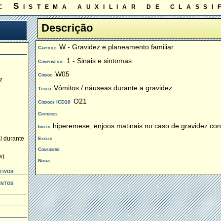
: Sistema auxiliar de classi
Descrição
W - Gravidez e planeamento familiar
Capítulo
1 - Sinais e sintomas
Componente
W05
Código
z
Vómitos / náuseas durante a gravidez
Título
O21
Códigos ICD10
Critérios
hiperemese, enjoos matinais no caso de gravidez co
Inclui
Exclui
l durante
Considere
w)
Notas
tivos
entos