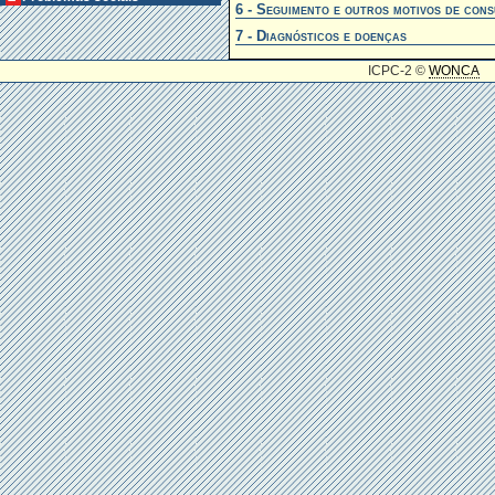
6 - Seguimento e outros motivos de cons
7 - Diagnósticos e doenças
ICPC-2 ©
WONCA