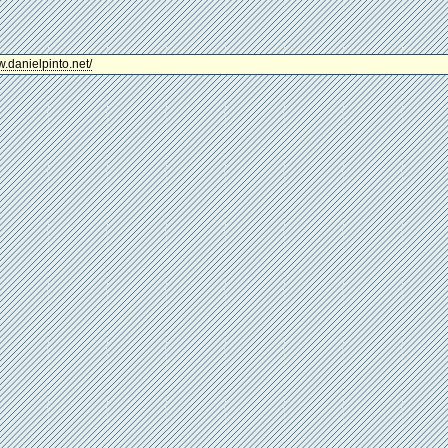
w.danielpinto.net/