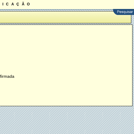
ficação
nfirmada