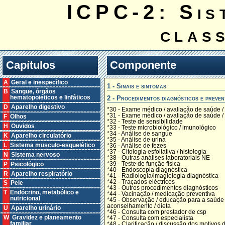
ICPC-2: Sis
clas
Capítulos
Componente
A Geral e inespecífico
1 - Sinais e sintomas
B Sangue, órgãos
2 - Procedimentos diagnósticos e preven
hematopoiéticos e linfáticos
D Aparelho digestivo
*30 - Exame médico / avaliação de saúde /
*31 - Exame médico / avaliação de saúde / 
F Olhos
*32 - Teste de sensibilidade
H Ouvidos
*33 - Teste microbiológico / imunológico
*34 - Análise de sangue
K Aparelho circulatório
*35 - Análise de urina
L Sistema musculo-esquelético
*36 - Análise de fezes
*37 - Citologia esfoliativa / histologia
N Sistema nervoso
*38 - Outras análises laboratoriais NE
*39 - Teste de função física
P Psicológico
*40 - Endoscopia diagnóstica
R Aparelho respiratório
*41 - Radiologia/imagiologia diagnóstica
*42 - Traçados eléctricos
S Pele
*43 - Outros procedimentos diagnósticos
T Endócrino, metabólico e
*44 - Vacinação / medicação preventiva
nutricional
*45 - Observação / educação para a saúde 
aconselhamento / dieta
U Aparelho urinário
*46 - Consulta com prestador de csp
W Gravidez e planeamento
*47 - Consulta com especialista
familiar
*48 - Clarificação / discussão dos motivos 