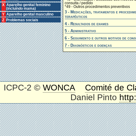
consulta / pedido
X Aparelho genital feminino
*49 - Outros procedimentos preventivos
(incluíndo mama)
3 - Medicações, tratamentos e procedim
Y Aparelho genital masculino
terapêuticos
Z Problemas sociais
4 - Resultados de exames
5 - Administrativo
6 - Seguimento e outros motivos de cons
7 - Diagnósticos e doenças
ICPC-2 ©
WONCA
Comité de Cl
Daniel Pinto
http