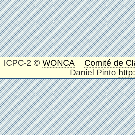
ICPC-2 ©
WONCA
Comité de Cl
Daniel Pinto
http