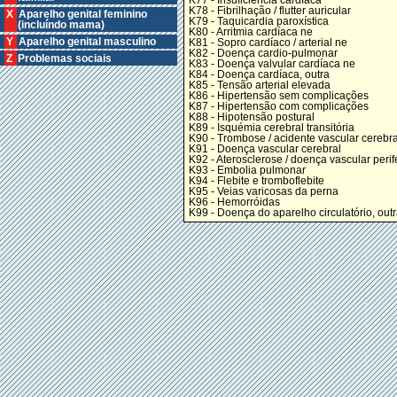
K78 - Fibrilhação / flutter auricular
X Aparelho genital feminino
K79 - Taquicardia paroxística
(incluíndo mama)
K80 - Arritmia cardíaca ne
Y Aparelho genital masculino
K81 - Sopro cardíaco / arterial ne
K82 - Doença cardio-pulmonar
Z Problemas sociais
K83 - Doença valvular cardíaca ne
K84 - Doença cardíaca, outra
K85 - Tensão arterial elevada
K86 - Hipertensão sem complicações
K87 - Hipertensão com complicações
K88 - Hipotensão postural
K89 - Isquémia cerebral transitória
K90 - Trombose / acidente vascular cerebra
K91 - Doença vascular cerebral
K92 - Aterosclerose / doença vascular perif
K93 - Embolia pulmonar
K94 - Flebite e tromboflebite
K95 - Veias varicosas da perna
K96 - Hemorróidas
K99 - Doença do aparelho circulatório, out