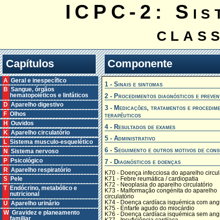
ICPC-2: Sis
clas
Capítulos
Componente
A Geral e inespecífico
1 - Sinais e sintomas
B Sangue, órgãos
2 - Procedimentos diagnósticos e preven
hematopoiéticos e linfáticos
D Aparelho digestivo
3 - Medicações, tratamentos e procedim
F Olhos
terapêuticos
H Ouvidos
4 - Resultados de exames
K Aparelho circulatório
5 - Administrativo
L Sistema musculo-esquelético
6 - Seguimento e outros motivos de cons
N Sistema nervoso
P Psicológico
7 - Diagnósticos e doenças
R Aparelho respiratório
K70 - Doença infecciosa do aparelho circul
K71 - Febre reumática / cardiopatia
S Pele
K72 - Neoplasia do aparelho circulatório
T Endócrino, metabólico e
K73 - Malformação congénita do aparelho
nutricional
circulatório
K74 - Doença cardíaca isquémica com ang
U Aparelho urinário
K75 - Enfarte agudo do miocárdio
W Gravidez e planeamento
K76 - Doença cardíaca isquémica sem ang
familiar
K77 - Insuficiência cardíaca