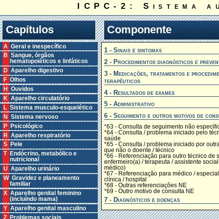
ICPC-2: Sistema a
Capítulos
Componente
A Geral e inespecífico
1 - Sinais e sintomas
B Sangue, órgãos
2 - Procedimentos diagnósticos e preven
hematopoiéticos e linfáticos
D Aparelho digestivo
3 - Medicações, tratamentos e procedim
F Olhos
terapêuticos
H Ouvidos
4 - Resultados de exames
K Aparelho circulatório
5 - Administrativo
L Sistema musculo-esquelético
6 - Seguimento e outros motivos de cons
N Sistema nervoso
P Psicológico
*63 - Consulta de seguimento não especifi
*64 - Consulta / problema iniciado pelo téc
R Aparelho respiratório
saúde
*65 - Consulta / problema iniciado por out
S Pele
que não o doente / técnico
T Endócrino, metabólico e
*66 - Referenciação para outro técnico de 
nutricional
enfermeiro(a) / terapeuta / assistente social 
médico)
U Aparelho urinário
*67 - Referenciação para médico / especiali
W Gravidez e planeamento
clínica / hospital
familiar
*68 - Outras referenciações NE
*69 - Outro motivo de consulta NE
X Aparelho genital feminino
7 - Diagnósticos e doenças
(incluíndo mama)
Y Aparelho genital masculino
Z Problemas sociais