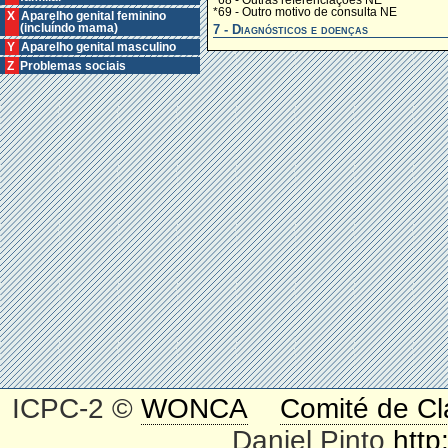
*68 - Outras referenciações NE
*69 - Outro motivo de consulta NE
X Aparelho genital feminino
7 - Diagnósticos e doenças
(incluíndo mama)
Y Aparelho genital masculino
Z Problemas sociais
ICPC-2 ©
WONCA
Comité de Cl
Daniel Pinto
http