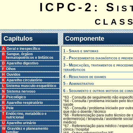
ICPC-2: Sis
clas
Capítulos
Componente
A Geral e inespecífico
1 - Sinais e sintomas
B Sangue, órgãos
2 - Procedimentos diagnósticos e preven
hematopoiéticos e linfáticos
D Aparelho digestivo
3 - Medicações, tratamentos e procedim
F Olhos
terapêuticos
H Ouvidos
4 - Resultados de exames
K Aparelho circulatório
5 - Administrativo
L Sistema musculo-esquelético
6 - Seguimento e outros motivos de cons
N Sistema nervoso
P Psicológico
*63 - Consulta de seguimento não especifi
*64 - Consulta / problema iniciado pelo téc
R Aparelho respiratório
saúde
*65 - Consulta / problema iniciado por out
S Pele
que não o doente / técnico
T Endócrino, metabólico e
*66 - Referenciação para outro técnico de 
nutricional
enfermeiro(a) / terapeuta / assistente social 
médico)
U Aparelho urinário
*67 - Referenciação para médico / especiali
W Gravidez e planeamento
clínica / hospital
familiar