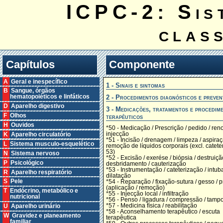
ICPC-2: Sis
clas
Capítulos
Componente
A Geral e inespecífico
1 - Sinais e sintomas
B Sangue, órgãos
2 - Procedimentos diagnósticos e preven
hematopoiéticos e linfáticos
D Aparelho digestivo
3 - Medicações, tratamentos e procedim
F Olhos
terapêuticos
H Ouvidos
*50 - Medicação / Prescrição / pedido / ren
injecção
K Aparelho circulatório
*51 - Incisão / drenagem / limpeza / aspiraç
L Sistema musculo-esquelético
remoção de líquidos corporais (excl. catete
53)
N Sistema nervoso
*52 - Excisão / exerése / biópsia / destruiçã
P Psicológico
desbridamento / cauterização
*53 - Instrumentação / cateterização / intub
R Aparelho respiratório
dilatação
S Pele
*54 - Reparação / fixação-sutura / gesso / 
(aplicação / remoção)
T Endócrino, metabólico e
*55 - Injecção local / infiltração
nutricional
*56 - Penso / ligadura / compressão / tam
*57 - Medicina física / reabilitação
U Aparelho urinário
*58 - Aconselhamento terapêutico / escuta
W Gravidez e planeamento
terapêutica
familiar