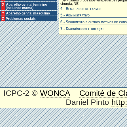
*59 - Outros processos terapêuticos / pequ
cirurgia, NE
X Aparelho genital feminino
(incluíndo mama)
4 - Resultados de exames
Y Aparelho genital masculino
5 - Administrativo
Z Problemas sociais
6 - Seguimento e outros motivos de cons
7 - Diagnósticos e doenças
ICPC-2 ©
WONCA
Comité de Cl
Daniel Pinto
http