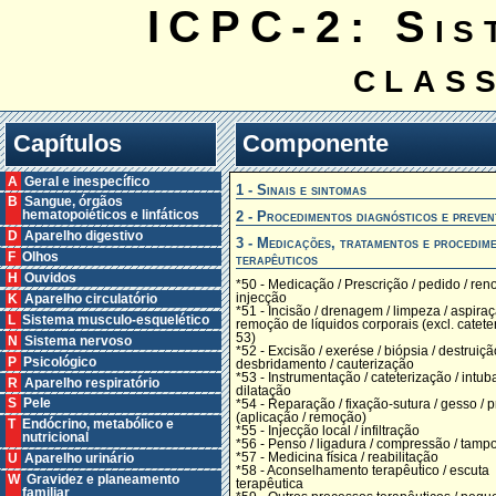
ICPC-2: Sis
clas
Capítulos
Componente
A Geral e inespecífico
1 - Sinais e sintomas
B Sangue, órgãos
2 - Procedimentos diagnósticos e preven
hematopoiéticos e linfáticos
D Aparelho digestivo
3 - Medicações, tratamentos e procedim
F Olhos
terapêuticos
H Ouvidos
*50 - Medicação / Prescrição / pedido / ren
injecção
K Aparelho circulatório
*51 - Incisão / drenagem / limpeza / aspiraç
L Sistema musculo-esquelético
remoção de líquidos corporais (excl. catete
53)
N Sistema nervoso
*52 - Excisão / exerése / biópsia / destruiçã
P Psicológico
desbridamento / cauterização
*53 - Instrumentação / cateterização / intub
R Aparelho respiratório
dilatação
S Pele
*54 - Reparação / fixação-sutura / gesso / 
(aplicação / remoção)
T Endócrino, metabólico e
*55 - Injecção local / infiltração
nutricional
*56 - Penso / ligadura / compressão / tam
*57 - Medicina física / reabilitação
U Aparelho urinário
*58 - Aconselhamento terapêutico / escuta
W Gravidez e planeamento
terapêutica
familiar