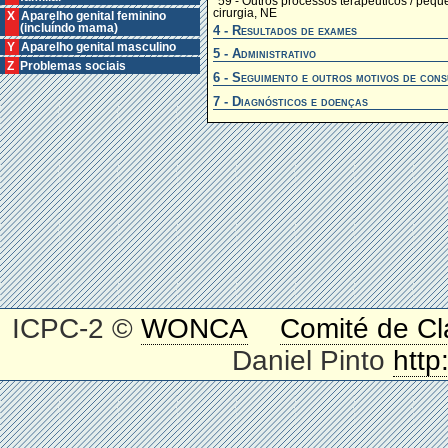
*59 - Outros processos terapêuticos / pequ
cirurgia, NE
X Aparelho genital feminino
(incluíndo mama)
4 - Resultados de exames
Y Aparelho genital masculino
5 - Administrativo
Z Problemas sociais
6 - Seguimento e outros motivos de cons
7 - Diagnósticos e doenças
ICPC-2 ©
WONCA
Comité de Cl
Daniel Pinto
http