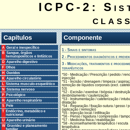
ICPC-2: Sis
clas
Capítulos
Componente
A Geral e inespecífico
1 - Sinais e sintomas
B Sangue, órgãos
2 - Procedimentos diagnósticos e preven
hematopoiéticos e linfáticos
D Aparelho digestivo
3 - Medicações, tratamentos e procedim
F Olhos
terapêuticos
H Ouvidos
*50 - Medicação / Prescrição / pedido / ren
injecção
K Aparelho circulatório
*51 - Incisão / drenagem / limpeza / aspiraç
L Sistema musculo-esquelético
remoção de líquidos corporais (excl. catete
53)
N Sistema nervoso
*52 - Excisão / exerése / biópsia / destruiçã
P Psicológico
desbridamento / cauterização
*53 - Instrumentação / cateterização / intub
R Aparelho respiratório
dilatação
S Pele
*54 - Reparação / fixação-sutura / gesso / 
(aplicação / remoção)
T Endócrino, metabólico e
*55 - Injecção local / infiltração
nutricional
*56 - Penso / ligadura / compressão / tam
*57 - Medicina física / reabilitação
U Aparelho urinário
*58 - Aconselhamento terapêutico / escuta
W Gravidez e planeamento
terapêutica
familiar