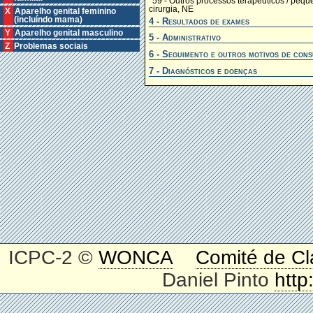
*59 - Outros processos terapêuticos / pequ
cirurgia, NE
X Aparelho genital feminino
(incluíndo mama)
4 - Resultados de exames
Y Aparelho genital masculino
5 - Administrativo
Z Problemas sociais
6 - Seguimento e outros motivos de cons
7 - Diagnósticos e doenças
ICPC-2 ©
WONCA
Comité de Cl
Daniel Pinto
http