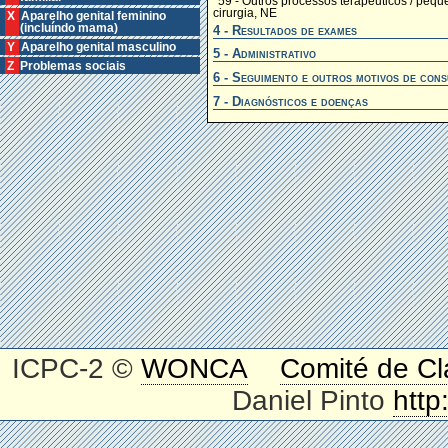
*59 - Outros processos terapêuticos / pequ
cirurgia, NE
X Aparelho genital feminino
(incluíndo mama)
4 - Resultados de exames
Y Aparelho genital masculino
5 - Administrativo
Z Problemas sociais
6 - Seguimento e outros motivos de cons
7 - Diagnósticos e doenças
ICPC-2 ©
WONCA
Comité de Cl
Daniel Pinto
http