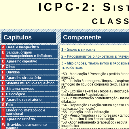
ICPC-2: Sis
clas
Capítulos
Componente
A Geral e inespecífico
1 - Sinais e sintomas
B Sangue, órgãos
2 - Procedimentos diagnósticos e preven
hematopoiéticos e linfáticos
D Aparelho digestivo
3 - Medicações, tratamentos e procedim
F Olhos
terapêuticos
H Ouvidos
*50 - Medicação / Prescrição / pedido / ren
injecção
K Aparelho circulatório
*51 - Incisão / drenagem / limpeza / aspiraç
L Sistema musculo-esquelético
remoção de líquidos corporais (excl. catete
53)
N Sistema nervoso
*52 - Excisão / exerése / biópsia / destruiçã
P Psicológico
desbridamento / cauterização
*53 - Instrumentação / cateterização / intub
R Aparelho respiratório
dilatação
S Pele
*54 - Reparação / fixação-sutura / gesso / 
(aplicação / remoção)
T Endócrino, metabólico e
*55 - Injecção local / infiltração
nutricional
*56 - Penso / ligadura / compressão / tam
*57 - Medicina física / reabilitação
U Aparelho urinário
*58 - Aconselhamento terapêutico / escuta
W Gravidez e planeamento
terapêutica
familiar