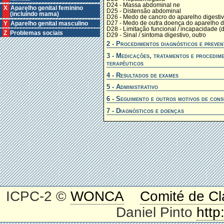
D24 - Massa abdominal ne
X Aparelho genital feminino
D25 - Distensão abdominal
(incluíndo mama)
D26 - Medo de cancro do aparelho digesti
D27 - Medo de outra doença do aparelho d
Y Aparelho genital masculino
D28 - Limitação funcional / incapacidade (d
Z Problemas sociais
D29 - Sinal / sintoma digestivo, outro
2 - Procedimentos diagnósticos e preven
3 - Medicações, tratamentos e procedim
terapêuticos
4 - Resultados de exames
5 - Administrativo
6 - Seguimento e outros motivos de cons
7 - Diagnósticos e doenças
ICPC-2 ©
WONCA
Comité de Cl
Daniel Pinto
http