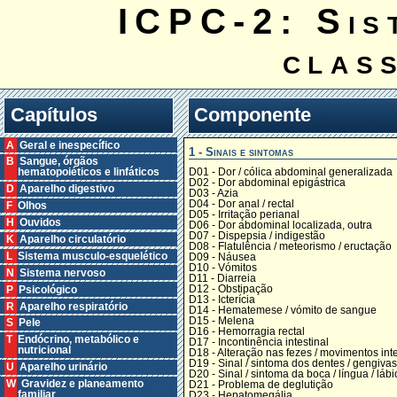
ICPC-2: Sis
clas
Capítulos
Componente
A Geral e inespecífico
1 - Sinais e sintomas
B Sangue, órgãos
D01 - Dor / cólica abdominal generalizada
hematopoiéticos e linfáticos
D02 - Dor abdominal epigástrica
D Aparelho digestivo
D03 - Azia
D04 - Dor anal / rectal
F Olhos
D05 - Irritação perianal
H Ouvidos
D06 - Dor abdominal localizada, outra
D07 - Dispepsia / indigestão
K Aparelho circulatório
D08 - Flatulência / meteorismo / eructação
L Sistema musculo-esquelético
D09 - Náusea
D10 - Vómitos
N Sistema nervoso
D11 - Diarreia
D12 - Obstipação
P Psicológico
D13 - Icterícia
R Aparelho respiratório
D14 - Hematemese / vómito de sangue
D15 - Melena
S Pele
D16 - Hemorragia rectal
T Endócrino, metabólico e
D17 - Incontinência intestinal
nutricional
D18 - Alteração nas fezes / movimentos inte
D19 - Sinal / sintoma dos dentes / gengivas
U Aparelho urinário
D20 - Sinal / sintoma da boca / língua / lábi
W Gravidez e planeamento
D21 - Problema de deglutição
familiar
D23 - Hepatomegália