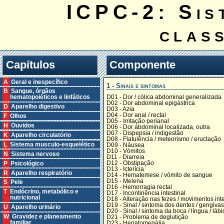
ICPC-2: Sis
clas
Capítulos
Componente
A Geral e inespecífico
1 - Sinais e sintomas
B Sangue, órgãos
D01 - Dor / cólica abdominal generalizada
hematopoiéticos e linfáticos
D02 - Dor abdominal epigástrica
D Aparelho digestivo
D03 - Azia
D04 - Dor anal / rectal
F Olhos
D05 - Irritação perianal
H Ouvidos
D06 - Dor abdominal localizada, outra
D07 - Dispepsia / indigestão
K Aparelho circulatório
D08 - Flatulência / meteorismo / eructação
L Sistema musculo-esquelético
D09 - Náusea
D10 - Vómitos
N Sistema nervoso
D11 - Diarreia
D12 - Obstipação
P Psicológico
D13 - Icterícia
R Aparelho respiratório
D14 - Hematemese / vómito de sangue
D15 - Melena
S Pele
D16 - Hemorragia rectal
T Endócrino, metabólico e
D17 - Incontinência intestinal
nutricional
D18 - Alteração nas fezes / movimentos inte
D19 - Sinal / sintoma dos dentes / gengivas
U Aparelho urinário
D20 - Sinal / sintoma da boca / língua / lábi
W Gravidez e planeamento
D21 - Problema de deglutição
familiar
D23 - Hepatomegália