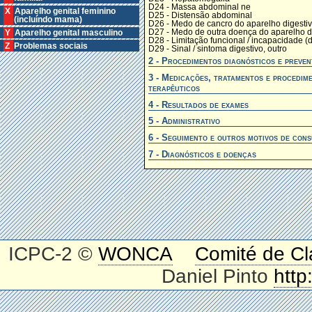
D24 - Massa abdominal ne
X Aparelho genital feminino
D25 - Distensão abdominal
(incluíndo mama)
D26 - Medo de cancro do aparelho digesti
D27 - Medo de outra doença do aparelho d
Y Aparelho genital masculino
D28 - Limitação funcional / incapacidade (d
Z Problemas sociais
D29 - Sinal / sintoma digestivo, outro
2 - Procedimentos diagnósticos e preven
3 - Medicações, tratamentos e procedim
terapêuticos
4 - Resultados de exames
5 - Administrativo
6 - Seguimento e outros motivos de cons
7 - Diagnósticos e doenças
ICPC-2 ©
WONCA
Comité de Cl
Daniel Pinto
http