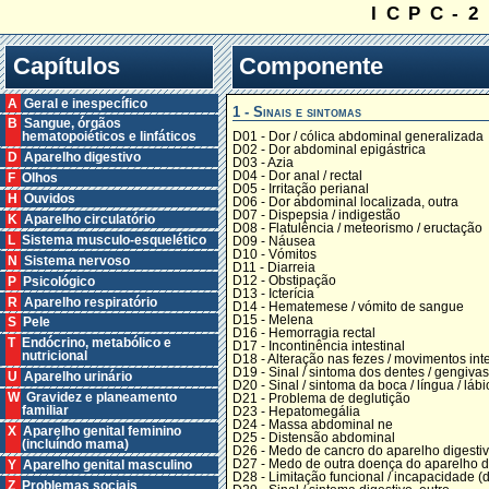
ICPC-2
Capítulos
Componente
A Geral e inespecífico
1 - Sinais e sintomas
B Sangue, órgãos
D01 - Dor / cólica abdominal generalizada
hematopoiéticos e linfáticos
D02 - Dor abdominal epigástrica
D Aparelho digestivo
D03 - Azia
D04 - Dor anal / rectal
F Olhos
D05 - Irritação perianal
H Ouvidos
D06 - Dor abdominal localizada, outra
D07 - Dispepsia / indigestão
K Aparelho circulatório
D08 - Flatulência / meteorismo / eructação
L Sistema musculo-esquelético
D09 - Náusea
D10 - Vómitos
N Sistema nervoso
D11 - Diarreia
D12 - Obstipação
P Psicológico
D13 - Icterícia
R Aparelho respiratório
D14 - Hematemese / vómito de sangue
D15 - Melena
S Pele
D16 - Hemorragia rectal
T Endócrino, metabólico e
D17 - Incontinência intestinal
nutricional
D18 - Alteração nas fezes / movimentos inte
D19 - Sinal / sintoma dos dentes / gengivas
U Aparelho urinário
D20 - Sinal / sintoma da boca / língua / lábi
W Gravidez e planeamento
D21 - Problema de deglutição
familiar
D23 - Hepatomegália
D24 - Massa abdominal ne
X Aparelho genital feminino
D25 - Distensão abdominal
(incluíndo mama)
D26 - Medo de cancro do aparelho digesti
D27 - Medo de outra doença do aparelho d
Y Aparelho genital masculino
D28 - Limitação funcional / incapacidade (d
Z Problemas sociais