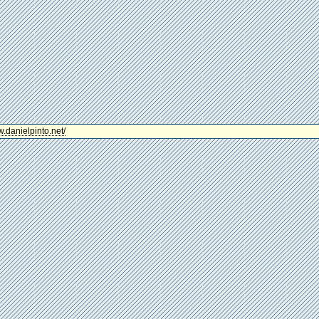
w.danielpinto.net/