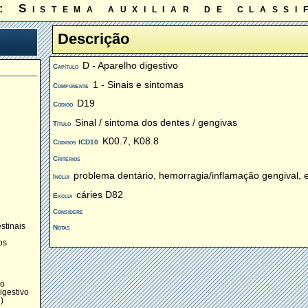
: Sistema auxiliar de classi
Descrição
D - Aparelho digestivo
Capítulo
1 - Sinais e sintomas
Componente
D19
Código
Sinal / sintoma dos dentes / gengivas
Título
K00.7, K08.8
Códigos ICD10
Critérios
problema dentário, hemorragia/inflamação gengival, 
Inclui
cáries D82
Exclui
Considere
stinais
Notas
os
vo
igestivo
)