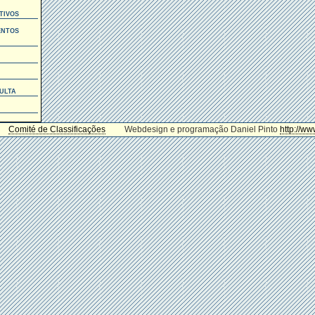
tivos
entos
ulta
Comité de Classificações
Webdesign e programação Daniel Pinto
http://ww