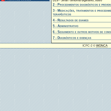
D29 - Sinal / sintoma digestivo, outro
2 - Procedimentos diagnósticos e preven
3 - Medicações, tratamentos e procedim
terapêuticos
4 - Resultados de exames
5 - Administrativo
6 - Seguimento e outros motivos de cons
7 - Diagnósticos e doenças
ICPC-2 ©
WONCA