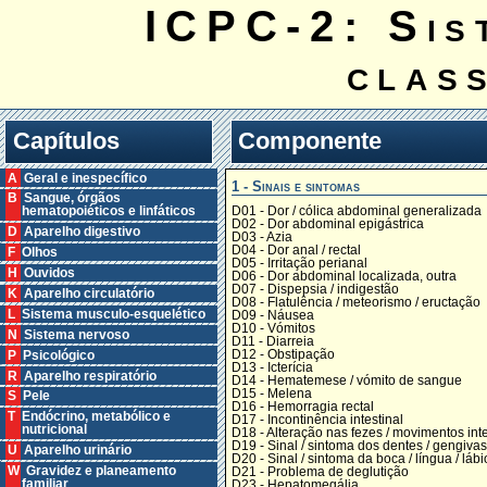
ICPC-2: Sis
clas
Capítulos
Componente
A Geral e inespecífico
1 - Sinais e sintomas
B Sangue, órgãos
D01 - Dor / cólica abdominal generalizada
hematopoiéticos e linfáticos
D02 - Dor abdominal epigástrica
D Aparelho digestivo
D03 - Azia
D04 - Dor anal / rectal
F Olhos
D05 - Irritação perianal
H Ouvidos
D06 - Dor abdominal localizada, outra
D07 - Dispepsia / indigestão
K Aparelho circulatório
D08 - Flatulência / meteorismo / eructação
L Sistema musculo-esquelético
D09 - Náusea
D10 - Vómitos
N Sistema nervoso
D11 - Diarreia
D12 - Obstipação
P Psicológico
D13 - Icterícia
R Aparelho respiratório
D14 - Hematemese / vómito de sangue
D15 - Melena
S Pele
D16 - Hemorragia rectal
T Endócrino, metabólico e
D17 - Incontinência intestinal
nutricional
D18 - Alteração nas fezes / movimentos inte
D19 - Sinal / sintoma dos dentes / gengivas
U Aparelho urinário
D20 - Sinal / sintoma da boca / língua / lábi
W Gravidez e planeamento
D21 - Problema de deglutição
familiar
D23 - Hepatomegália