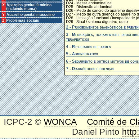
D24 - Massa abdominal ne
X Aparelho genital feminino
D25 - Distensão abdominal
(incluíndo mama)
D26 - Medo de cancro do aparelho digesti
D27 - Medo de outra doença do aparelho d
Y Aparelho genital masculino
D28 - Limitação funcional / incapacidade (d
Z Problemas sociais
D29 - Sinal / sintoma digestivo, outro
2 - Procedimentos diagnósticos e preven
3 - Medicações, tratamentos e procedim
terapêuticos
4 - Resultados de exames
5 - Administrativo
6 - Seguimento e outros motivos de cons
7 - Diagnósticos e doenças
ICPC-2 ©
WONCA
Comité de Cl
Daniel Pinto
http