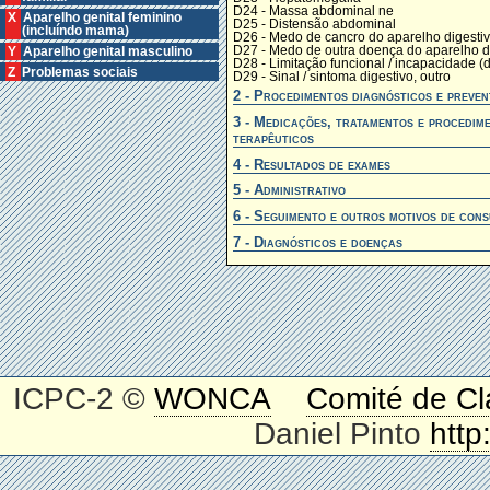
D24 - Massa abdominal ne
X Aparelho genital feminino
D25 - Distensão abdominal
(incluíndo mama)
D26 - Medo de cancro do aparelho digesti
D27 - Medo de outra doença do aparelho d
Y Aparelho genital masculino
D28 - Limitação funcional / incapacidade (d
Z Problemas sociais
D29 - Sinal / sintoma digestivo, outro
2 - Procedimentos diagnósticos e preven
3 - Medicações, tratamentos e procedim
terapêuticos
4 - Resultados de exames
5 - Administrativo
6 - Seguimento e outros motivos de cons
7 - Diagnósticos e doenças
ICPC-2 ©
WONCA
Comité de Cl
Daniel Pinto
http