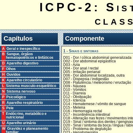
ICPC-2: Sis
clas
Capítulos
Componente
A Geral e inespecífico
1 - Sinais e sintomas
B Sangue, órgãos
D01 - Dor / cólica abdominal generalizada
hematopoiéticos e linfáticos
D02 - Dor abdominal epigástrica
D Aparelho digestivo
D03 - Azia
D04 - Dor anal / rectal
F Olhos
D05 - Irritação perianal
H Ouvidos
D06 - Dor abdominal localizada, outra
D07 - Dispepsia / indigestão
K Aparelho circulatório
D08 - Flatulência / meteorismo / eructação
L Sistema musculo-esquelético
D09 - Náusea
D10 - Vómitos
N Sistema nervoso
D11 - Diarreia
D12 - Obstipação
P Psicológico
D13 - Icterícia
R Aparelho respiratório
D14 - Hematemese / vómito de sangue
D15 - Melena
S Pele
D16 - Hemorragia rectal
T Endócrino, metabólico e
D17 - Incontinência intestinal
nutricional
D18 - Alteração nas fezes / movimentos inte
D19 - Sinal / sintoma dos dentes / gengivas
U Aparelho urinário
D20 - Sinal / sintoma da boca / língua / lábi
W Gravidez e planeamento
D21 - Problema de deglutição
familiar
D23 - Hepatomegália