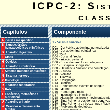
ICPC-2: Sis
clas
Capítulos
Componente
A Geral e inespecífico
1 - Sinais e sintomas
B Sangue, órgãos
D01 - Dor / cólica abdominal generalizada
hematopoiéticos e linfáticos
D02 - Dor abdominal epigástrica
D Aparelho digestivo
D03 - Azia
D04 - Dor anal / rectal
F Olhos
D05 - Irritação perianal
H Ouvidos
D06 - Dor abdominal localizada, outra
D07 - Dispepsia / indigestão
K Aparelho circulatório
D08 - Flatulência / meteorismo / eructação
L Sistema musculo-esquelético
D09 - Náusea
D10 - Vómitos
N Sistema nervoso
D11 - Diarreia
D12 - Obstipação
P Psicológico
D13 - Icterícia
R Aparelho respiratório
D14 - Hematemese / vómito de sangue
D15 - Melena
S Pele
D16 - Hemorragia rectal
T Endócrino, metabólico e
D17 - Incontinência intestinal
nutricional
D18 - Alteração nas fezes / movimentos inte
D19 - Sinal / sintoma dos dentes / gengivas
U Aparelho urinário
D20 - Sinal / sintoma da boca / língua / lábi
W Gravidez e planeamento
D21 - Problema de deglutição
familiar
D23 - Hepatomegália