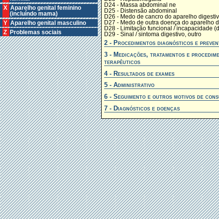
D24 - Massa abdominal ne
X Aparelho genital feminino
D25 - Distensão abdominal
(incluíndo mama)
D26 - Medo de cancro do aparelho digesti
D27 - Medo de outra doença do aparelho d
Y Aparelho genital masculino
D28 - Limitação funcional / incapacidade (d
Z Problemas sociais
D29 - Sinal / sintoma digestivo, outro
2 - Procedimentos diagnósticos e preven
3 - Medicações, tratamentos e procedim
terapêuticos
4 - Resultados de exames
5 - Administrativo
6 - Seguimento e outros motivos de cons
7 - Diagnósticos e doenças