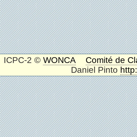
ICPC-2 ©
WONCA
Comité de Cl
Daniel Pinto
http