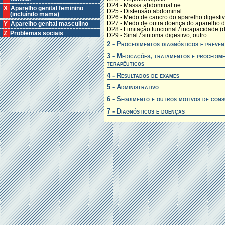
D24 - Massa abdominal ne
X Aparelho genital feminino
D25 - Distensão abdominal
(incluíndo mama)
D26 - Medo de cancro do aparelho digesti
D27 - Medo de outra doença do aparelho d
Y Aparelho genital masculino
D28 - Limitação funcional / incapacidade (d
Z Problemas sociais
D29 - Sinal / sintoma digestivo, outro
2 - Procedimentos diagnósticos e preven
3 - Medicações, tratamentos e procedim
terapêuticos
4 - Resultados de exames
5 - Administrativo
6 - Seguimento e outros motivos de cons
7 - Diagnósticos e doenças