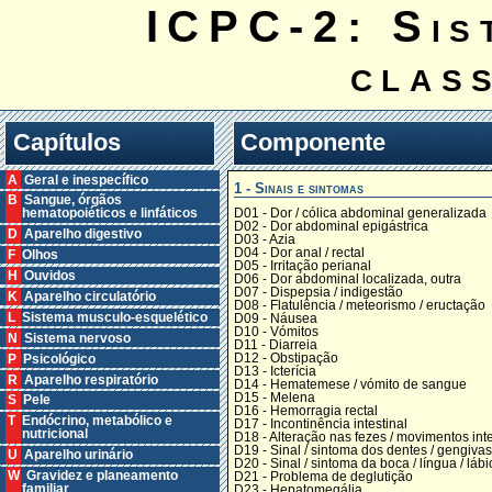
ICPC-2: Sis
clas
Capítulos
Componente
A Geral e inespecífico
1 - Sinais e sintomas
B Sangue, órgãos
D01 - Dor / cólica abdominal generalizada
hematopoiéticos e linfáticos
D02 - Dor abdominal epigástrica
D Aparelho digestivo
D03 - Azia
D04 - Dor anal / rectal
F Olhos
D05 - Irritação perianal
H Ouvidos
D06 - Dor abdominal localizada, outra
D07 - Dispepsia / indigestão
K Aparelho circulatório
D08 - Flatulência / meteorismo / eructação
L Sistema musculo-esquelético
D09 - Náusea
D10 - Vómitos
N Sistema nervoso
D11 - Diarreia
D12 - Obstipação
P Psicológico
D13 - Icterícia
R Aparelho respiratório
D14 - Hematemese / vómito de sangue
D15 - Melena
S Pele
D16 - Hemorragia rectal
T Endócrino, metabólico e
D17 - Incontinência intestinal
nutricional
D18 - Alteração nas fezes / movimentos inte
D19 - Sinal / sintoma dos dentes / gengivas
U Aparelho urinário
D20 - Sinal / sintoma da boca / língua / lábi
W Gravidez e planeamento
D21 - Problema de deglutição
familiar
D23 - Hepatomegália