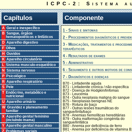
ICPC-2: Sistema a
Capítulos
Componente
A Geral e inespecífico
1 - Sinais e sintomas
B Sangue, órgãos
2 - Procedimentos diagnósticos e preven
hematopoiéticos e linfáticos
D Aparelho digestivo
3 - Medicações, tratamentos e procedim
F Olhos
terapêuticos
H Ouvidos
4 - Resultados de exames
K Aparelho circulatório
5 - Administrativo
L Sistema musculo-esquelético
6 - Seguimento e outros motivos de cons
N Sistema nervoso
P Psicológico
7 - Diagnósticos e doenças
R Aparelho respiratório
B70 - Linfadenite aguda
B71 - Linfadenite crónica / não específica
S Pele
B72 - Doença de Hodgkin/linfomas
T Endócrino, metabólico e
B73 - Leucemia
nutricional
B74 - Outra neoplasia maligna do sangue
B75 - Neoplasias benignas NE
U Aparelho urinário
B76 - Rotura do baço
W Gravidez e planeamento
B77 - Outras lesões traumáticas do
familiar
sangue/linfa/baço
B78 - Anemias hemolíticas hereditárias
X Aparelho genital feminino
B79 - Outra malformação congénita do
(incluíndo mama)
sangue/linfática
Y Aparelho genital masculino
B80 - Anemia por deficiência de ferro
B81 - Anemia por deficiência de vitamina B
Z Problemas sociais