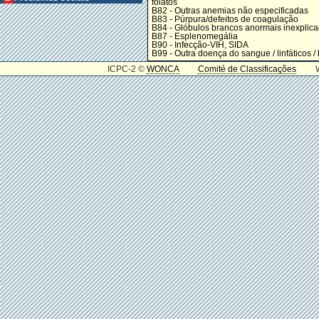
folatos
B82 - Outras anemias não especificadas
B83 - Púrpura/defeitos de coagulação
B84 - Glóbulos brancos anormais inexplic
B87 - Esplenomegália
B90 - Infecção-VIH, SIDA
B99 - Outra doença do sangue / linfáticos /
ICPC-2 ©
WONCA
Comité de Classificações