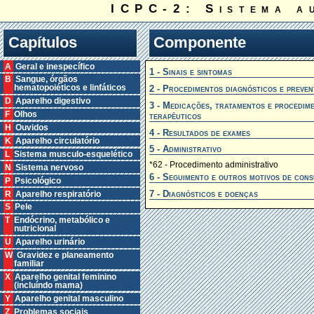
ICPC-2: Sistema a
Capítulos
Componente
A Geral e inespecífico
1 - Sinais e sintomas
B Sangue, órgãos
2 - Procedimentos diagnósticos e preven
hematopoiéticos e linfáticos
D Aparelho digestivo
3 - Medicações, tratamentos e procedim
F Olhos
terapêuticos
H Ouvidos
4 - Resultados de exames
K Aparelho circulatório
5 - Administrativo
L Sistema musculo-esquelético
*62 - Procedimento administrativo
N Sistema nervoso
6 - Seguimento e outros motivos de cons
P Psicológico
7 - Diagnósticos e doenças
R Aparelho respiratório
S Pele
T Endócrino, metabólico e
nutricional
U Aparelho urinário
W Gravidez e planeamento
familiar
X Aparelho genital feminino
(incluíndo mama)
Y Aparelho genital masculino
Z Problemas sociais